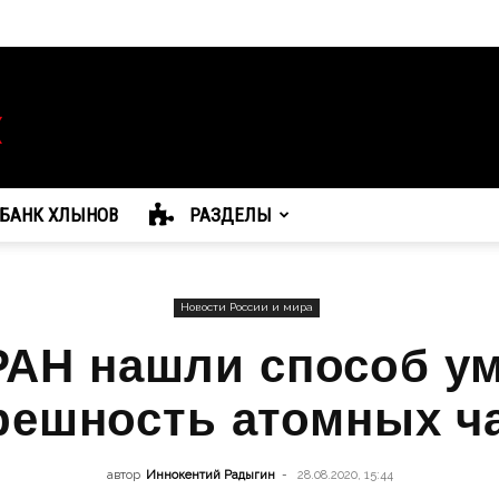
БАНК ХЛЫНОВ
РАЗДЕЛЫ
Новости России и мира
РАН нашли способ у
решность атомных ч
автор
Иннокентий Радыгин
-
28.08.2020, 15:44