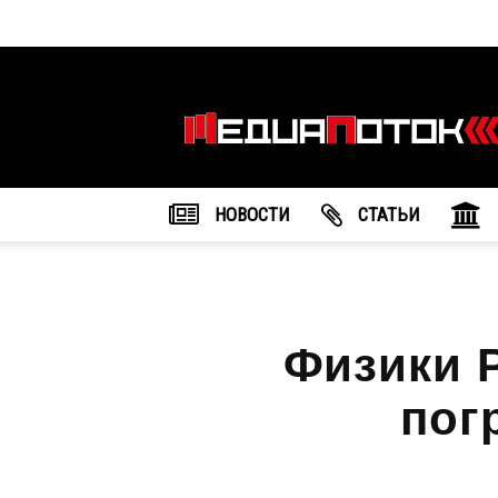
Информационное
агентство
"МедиаПоток"
НОВОСТИ
CТАТЬИ
Физики 
пог