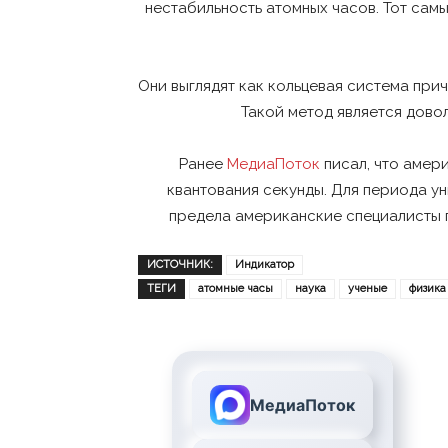
нестабильность атомных часов. Тот сам
Они выглядят как кольцевая система прич
Такой метод является дово
Ранее
МедиаПоток
писал, что амер
квантования секунды. Для периода у
предела американские специалисты пр
ИСТОЧНИК:
Индикатор
ТЕГИ
атомные часы
наука
ученые
физика
МедиаПоток