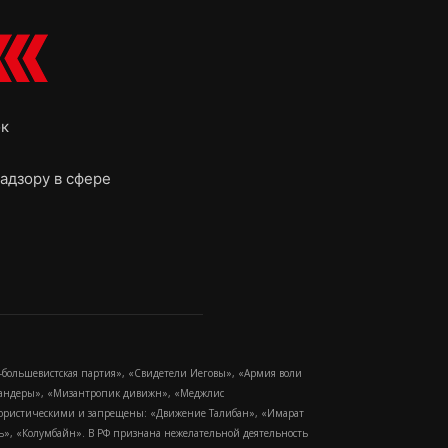
ок
адзору в сфере
-большевистская партия», «Свидетели Иеговы», «Армия воли
 Бандеры», «Мизантропик дивижн», «Меджлис
еррористическими и запрещены: «Движение Талибан», «Имарат
еть», «Колумбайн». В РФ признана нежелательной деятельность