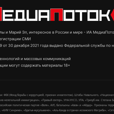
ы и Марий Эл, интересное в России и мире - ИА МедиаПот
регистрации СМИ
9 от 30 декабря 2021 года выдано Федеральной службы по н
ехнологий и массовых коммуникаций
ции могут содержать материалы 18+
и: ФБК (Фонд борьбы с коррупцией, признан иноагентом), Штабы Навального, «Национал
тив нелегальной иммиграции», «Правый сектор», УНА-УНСО, УПА, «Тризуб им. Степана
российская политическая партия «Воля», АУЕ, батальоны «Азов» и «Айдар». Признаны т
сра, «АУМ Синрике», «Братья-мусульмане», «Аль-Каида в странах исламского Магриба», «С