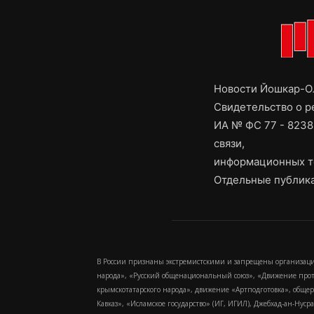
Новости Йошкар-Ол
Свидетельство о 
ИА № ФС 77 - 8238
связи,
информационных т
Отдельные публика
В России признаны экстремистскими и запрещены организаци
народа», «Русский общенациональный союз», «Движение про
крымскотатарского народа», движение «Артподготовка», обще
Кавказ», «Исламское государство» (ИГ, ИГИЛ), Джебхад-ан-Ну