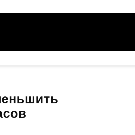
меньшить
асов