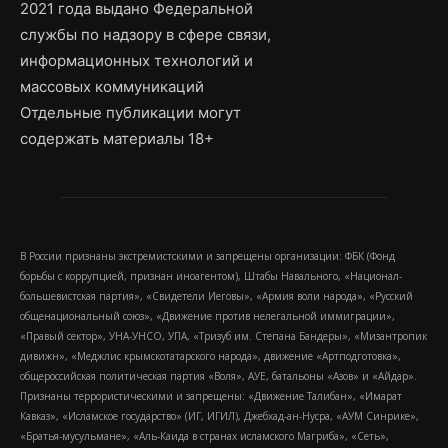
2021 года выдано Федеральной
службы по надзору в сфере связи,
информационных технологий и
массовых коммуникаций
Отдельные публикации могут
содержать материалы 18+
В России признаны экстремистскими и запрещены организации: ФБК (Фонд
борьбы с коррупцией, признан иноагентом), Штабы Навального, «Национал-
большевистская партия», «Свидетели Иеговы», «Армия воли народа», «Русский
общенациональный союз», «Движение против нелегальной иммиграции»,
«Правый сектор», УНА-УНСО, УПА, «Тризуб им. Степана Бандеры», «Мизантропик
дивижн», «Меджлис крымскотатарского народа», движение «Артподготовка»,
общероссийская политическая партия «Воля», АУЕ, батальоны «Азов» и «Айдар».
Признаны террористическими и запрещены: «Движение Талибан», «Имарат
Кавказ», «Исламское государство» (ИГ, ИГИЛ), Джебхад-ан-Нусра, «АУМ Синрике»,
«Братья-мусульмане», «Аль-Каида в странах исламского Магриба», «Сеть»,