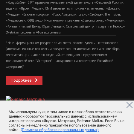
«Колумбайн». В РФ признана нежелательной деятельность «Открытой России»,
издания «Проект Медиа». СМИ-иноагентами признаны: телеканал «Дождь»,
«Медуза», «Важные истории», «Голос Америки», радио «Свобода», The Insider,
«Медиазона», ОВД-инфо. Иноагентами признаны общество/центр «Мемориал»,
«Аналитический Центр Юрия Левады», Сахаровский центр. Instagram и Facebook
(Metа) запрещены в РФ за экстремизм.
"На информационном ресурсе применяются рекомендательные технологии
(информационные технологии предоставления информации на основе сбора,
систематизации и анализа сведений, относящихся к предпочтениям
пользователей сети "Интернет", находящихся на территории Российской
Федерации)".
Подробнее
Мы используем куки, в том числе в целях сбора статистических
данных и обработки персональных данных с использованием
интернет-сервиса «Яндекс. Метрика», Рейтинг Mail.ru. Если Вы не
2015-2026- Информационное агентство МедиаПоток
согласны немедленно прекратите использование данного
сайта.
(Политика обработки персональных данных)