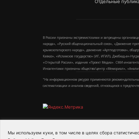
Отдельные публика
В России признаны экстремистскими и запрещены организаци
народа», «Русский общенациональный союз», «Движение про
крымскотатарского народа», движение «Артподготовка», обще
Кавказ», «Исламское государство» (ИГ, ИГИЛ), Джебхад-ан-Ну
«Открытой России», издания «Проект Медиа». СМИ-иноагентам
Иноагентами признаны общество/центр «Мемориал», «Аналитич
"На информационном ресурсе применяются рекомендательные
систематизации и анализа сведений, относящихся к предпочт
Мы используем куки, в том числе в целях сбора статистич
2015-2026- Информационное агентство МедиаПото