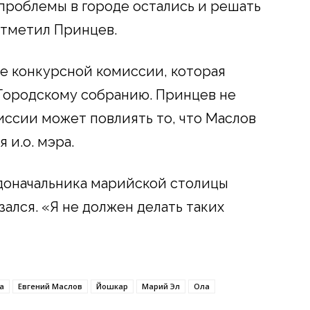
 проблемы в городе остались и решать
отметил Принцев.
ие конкурсной комиссии, которая
Городскому собранию. Принцев не
иссии может повлиять то, что Маслов
 и.о. мэра.
доначальника марийской столицы
ался. «Я не должен делать таких
а
Евгений Маслов
Йошкар
Марий Эл
Ола