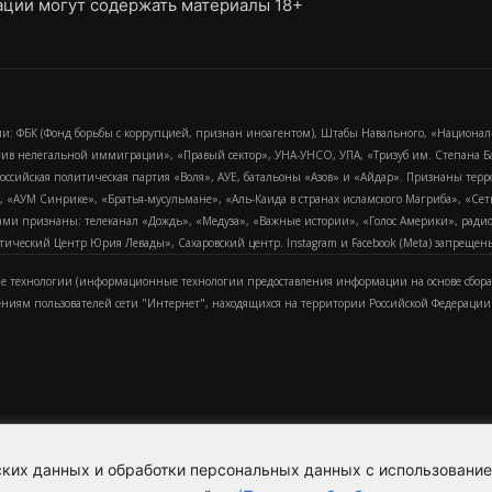
ции могут содержать материалы 18+
и: ФБК (Фонд борьбы с коррупцией, признан иноагентом), Штабы Навального, «Национал
тив нелегальной иммиграции», «Правый сектор», УНА-УНСО, УПА, «Тризуб им. Степана
российская политическая партия «Воля», АУЕ, батальоны «Азов» и «Айдар». Признаны т
сра, «АУМ Синрике», «Братья-мусульмане», «Аль-Каида в странах исламского Магриба», «С
и признаны: телеканал «Дождь», «Медуза», «Важные истории», «Голос Америки», радио «
еский Центр Юрия Левады», Сахаровский центр. Instagram и Facebook (Metа) запрещены 
 технологии (информационные технологии предоставления информации на основе сбора
ениям пользователей сети "Интернет", находящихся на территории Российской Федерации)
еских данных и обработки персональных данных с использовани
Для справки
Об издании
Пол
к