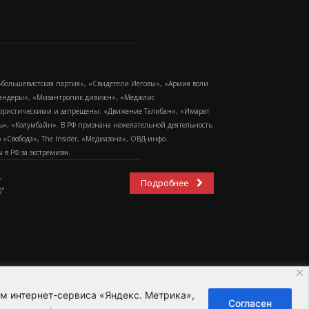
-большевистская партия», «Свидетели Иеговы», «Армия воли
 Бандеры», «Мизантропик дивижн», «Меджлис
еррористическими и запрещены: «Движение Талибан», «Имарат
еть», «Колумбайн». В РФ признана нежелательной деятельность
Свобода», The Insider, «Медиазона», ОВД-инфо.
в РФ за экстремизм.
,
Подробнее
".
ем интернет-сервиса «Яндекс. Метрика»,
Согласен
ьзовательское соглашение