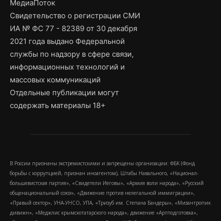
МедиаПоток
Свидетельство о регистрации СМИ
ИА № ФС 77 - 82389 от 30 декабря
2021 года выдано Федеральной
службы по надзору в сфере связи,
информационных технологий и
массовых коммуникаций
Отдельные публикации могут
содержать материалы 18+
В России признаны экстремистскими и запрещены организации: ФБК (Фонд
борьбы с коррупцией, признан иноагентом), Штабы Навального, «Национал-
большевистская партия», «Свидетели Иеговы», «Армия воли народа», «Русский
общенациональный союз», «Движение против нелегальной иммиграции»,
«Правый сектор», УНА-УНСО, УПА, «Тризуб им. Степана Бандеры», «Мизантропик
дивижн», «Меджлис крымскотатарского народа», движение «Артподготовка»,