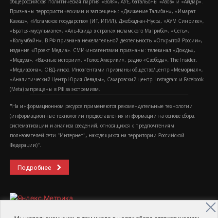
общероссийская политическая партия «Воля», АУЕ, батальоны «Азов» и «Айдар».
Признаны террористическими и запрещены: «Движение Талибан», «Имарат
Кавказ», «Исламское государство» (ИГ, ИГИЛ), Джебхад-ан-Нусра, «АУМ Синрике»,
«Братья-мусульмане», «Аль-Каида в странах исламского Магриба», «Сеть»,
«Колумбайн». В РФ признана нежелательной деятельность «Открытой России»,
издания «Проект Медиа». СМИ-иноагентами признаны: телеканал «Дождь»,
«Медуза», «Важные истории», «Голос Америки», радио «Свобода», The Insider,
«Медиазона», ОВД-инфо. Иноагентами признаны общество/центр «Мемориал»,
«Аналитический Центр Юрия Левады», Сахаровский центр. Instagram и Facebook
(Metа) запрещены в РФ за экстремизм.
"На информационном ресурсе применяются рекомендательные технологии
(информационные технологии предоставления информации на основе сбора,
систематизации и анализа сведений, относящихся к предпочтениям
пользователей сети "Интернет", находящихся на территории Российской
Федерации)".
Подробнее