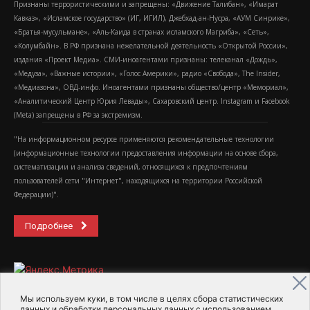
Признаны террористическими и запрещены: «Движение Талибан», «Имарат
Кавказ», «Исламское государство» (ИГ, ИГИЛ), Джебхад-ан-Нусра, «АУМ Синрике»,
«Братья-мусульмане», «Аль-Каида в странах исламского Магриба», «Сеть»,
«Колумбайн». В РФ признана нежелательной деятельность «Открытой России»,
издания «Проект Медиа». СМИ-иноагентами признаны: телеканал «Дождь»,
«Медуза», «Важные истории», «Голос Америки», радио «Свобода», The Insider,
«Медиазона», ОВД-инфо. Иноагентами признаны общество/центр «Мемориал»,
«Аналитический Центр Юрия Левады», Сахаровский центр. Instagram и Facebook
(Metа) запрещены в РФ за экстремизм.
"На информационном ресурсе применяются рекомендательные технологии
(информационные технологии предоставления информации на основе сбора,
систематизации и анализа сведений, относящихся к предпочтениям
пользователей сети "Интернет", находящихся на территории Российской
Федерации)".
Подробнее
Мы используем куки, в том числе в целях сбора статистических
данных и обработки персональных данных с использованием