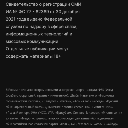
Свидетельство о регистрации СМИ
ИА № ФС 77 - 82389 от 30 декабря
2021 года выдано Федеральной
службы по надзору в сфере связи,
информационных технологий и
массовых коммуникаций
Отдельные публикации могут
содержать материалы 18+
В России признаны экстремистскими и запрещены организации: ФБК (Фонд
борьбы с коррупцией, признан иноагентом), Штабы Навального, «Национал-
большевистская партия», «Свидетели Иеговы», «Армия воли народа», «Русский
общенациональный союз», «Движение против нелегальной иммиграции»,
«Правый сектор», УНА-УНСО, УПА, «Тризуб им. Степана Бандеры», «Мизантропик
дивижн», «Меджлис крымскотатарского народа», движение «Артподготовка»,
общероссийская политическая партия «Воля», АУЕ, батальоны «Азов» и «Айдар».