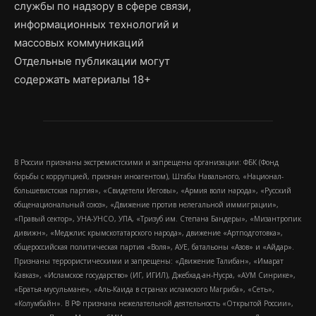
службы по надзору в сфере связи,
информационных технологий и
массовых коммуникаций
Отдельные публикации могут
содержать материалы 18+
В России признаны экстремистскими и запрещены организации: ФБК (Фонд
борьбы с коррупцией, признан иноагентом), Штабы Навального, «Национал-
большевистская партия», «Свидетели Иеговы», «Армия воли народа», «Русский
общенациональный союз», «Движение против нелегальной иммиграции»,
«Правый сектор», УНА-УНСО, УПА, «Тризуб им. Степана Бандеры», «Мизантропик
дивижн», «Меджлис крымскотатарского народа», движение «Артподготовка»,
общероссийская политическая партия «Воля», АУЕ, батальоны «Азов» и «Айдар».
Признаны террористическими и запрещены: «Движение Талибан», «Имарат
Кавказ», «Исламское государство» (ИГ, ИГИЛ), Джебхад-ан-Нусра, «АУМ Синрике»,
«Братья-мусульмане», «Аль-Каида в странах исламского Магриба», «Сеть»,
«Колумбайн». В РФ признана нежелательной деятельность «Открытой России»,