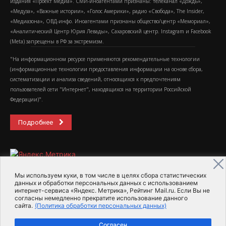
издания «Проект Медиа». СМИ-иноагентами признаны: телеканал «Дождь»,
«Медуза», «Важные истории», «Голос Америки», радио «Свобода», The Insider,
«Медиазона», ОВД-инфо. Иноагентами признаны общество/центр «Мемориал»,
«Аналитический Центр Юрия Левады», Сахаровский центр. Instagram и Facebook
(Metа) запрещены в РФ за экстремизм.
"На информационном ресурсе применяются рекомендательные технологии
(информационные технологии предоставления информации на основе сбора,
систематизации и анализа сведений, относящихся к предпочтениям
пользователей сети "Интернет", находящихся на территории Российской
Федерации)".
Подробнее
Мы используем куки, в том числе в целях сбора статистических
данных и обработки персональных данных с использованием
интернет-сервиса «Яндекс. Метрика», Рейтинг Mail.ru. Если Вы не
2015-2026- Информационное агентство МедиаПоток
согласны немедленно прекратите использование данного
сайта.
(Политика обработки персональных данных)
Для справки
Об издании
Пользовательское соглашение
Согласен