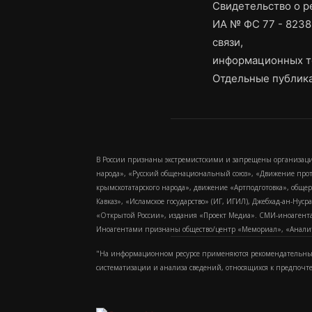
Свидетельство о 
ИА № ФС 77 - 8238
связи,
информационных т
Отдельные публика
В России признаны экстремистскими и запрещены организаци
народа», «Русский общенациональный союз», «Движение про
крымскотатарского народа», движение «Артподготовка», обще
Кавказ», «Исламское государство» (ИГ, ИГИЛ), Джебхад-ан-Ну
«Открытой России», издания «Проект Медиа». СМИ-иноагентам
Иноагентами признаны общество/центр «Мемориал», «Аналитич
"На информационном ресурсе применяются рекомендательные
систематизации и анализа сведений, относящихся к предпочт