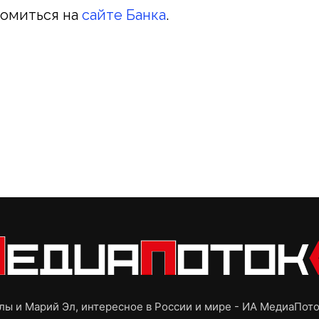
комиться на
сайте Банка
.
ы и Марий Эл, интересное в России и мире - ИА МедиаПот