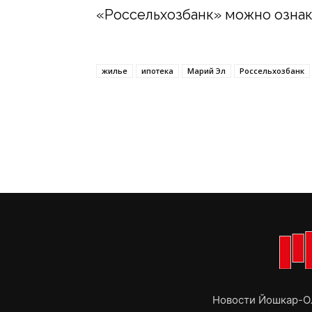
«Россельхозбанк» можно озна
жилье
ипотека
Марий Эл
Россельхозбанк
Новости Йошкар-Ол