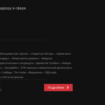
адзору в сфере
-большевистская партия», «Свидетели Иеговы», «Армия воли
 Бандеры», «Мизантропик дивижн», «Меджлис
еррористическими и запрещены: «Движение Талибан», «Имарат
еть», «Колумбайн». В РФ признана нежелательной деятельность
Свобода», The Insider, «Медиазона», ОВД-инфо.
в РФ за экстремизм.
,
Подробнее
".