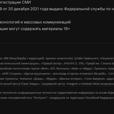
регистрации СМИ
9 от 30 декабря 2021 года выдано Федеральной службы по н
ехнологий и массовых коммуникаций
ции могут содержать материалы 18+
и: ФБК (Фонд борьбы с коррупцией, признан иноагентом), Штабы Навального, «Национал
тив нелегальной иммиграции», «Правый сектор», УНА-УНСО, УПА, «Тризуб им. Степана
российская политическая партия «Воля», АУЕ, батальоны «Азов» и «Айдар». Признаны т
сра, «АУМ Синрике», «Братья-мусульмане», «Аль-Каида в странах исламского Магриба», «С
и признаны: телеканал «Дождь», «Медуза», «Важные истории», «Голос Америки», радио «
еский Центр Юрия Левады», Сахаровский центр. Instagram и Facebook (Metа) запрещены 
 технологии (информационные технологии предоставления информации на основе сбора
ениям пользователей сети "Интернет", находящихся на территории Российской Федерации)