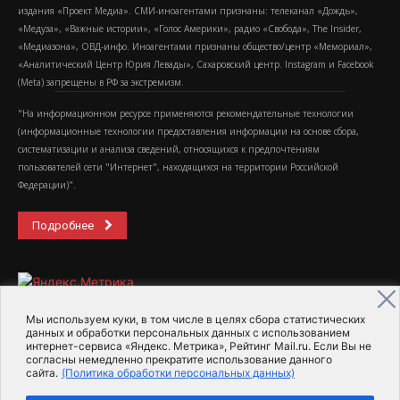
издания «Проект Медиа». СМИ-иноагентами признаны: телеканал «Дождь»,
«Медуза», «Важные истории», «Голос Америки», радио «Свобода», The Insider,
«Медиазона», ОВД-инфо. Иноагентами признаны общество/центр «Мемориал»,
«Аналитический Центр Юрия Левады», Сахаровский центр. Instagram и Facebook
(Metа) запрещены в РФ за экстремизм.
"На информационном ресурсе применяются рекомендательные технологии
(информационные технологии предоставления информации на основе сбора,
систематизации и анализа сведений, относящихся к предпочтениям
пользователей сети "Интернет", находящихся на территории Российской
Федерации)".
Подробнее
Мы используем куки, в том числе в целях сбора статистических
данных и обработки персональных данных с использованием
интернет-сервиса «Яндекс. Метрика», Рейтинг Mail.ru. Если Вы не
2015-2026- Информационное агентство МедиаПоток
согласны немедленно прекратите использование данного
сайта.
(Политика обработки персональных данных)
Для справки
Об издании
Пользовательское соглашение