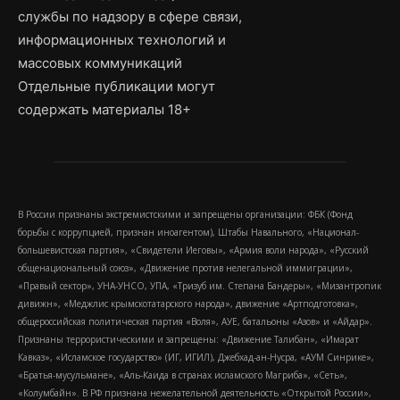
службы по надзору в сфере связи,
информационных технологий и
массовых коммуникаций
Отдельные публикации могут
содержать материалы 18+
В России признаны экстремистскими и запрещены организации: ФБК (Фонд
борьбы с коррупцией, признан иноагентом), Штабы Навального, «Национал-
большевистская партия», «Свидетели Иеговы», «Армия воли народа», «Русский
общенациональный союз», «Движение против нелегальной иммиграции»,
«Правый сектор», УНА-УНСО, УПА, «Тризуб им. Степана Бандеры», «Мизантропик
дивижн», «Меджлис крымскотатарского народа», движение «Артподготовка»,
общероссийская политическая партия «Воля», АУЕ, батальоны «Азов» и «Айдар».
Признаны террористическими и запрещены: «Движение Талибан», «Имарат
Кавказ», «Исламское государство» (ИГ, ИГИЛ), Джебхад-ан-Нусра, «АУМ Синрике»,
«Братья-мусульмане», «Аль-Каида в странах исламского Магриба», «Сеть»,
«Колумбайн». В РФ признана нежелательной деятельность «Открытой России»,