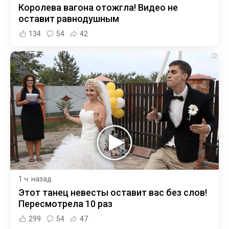
Королева вагона отожгла! Видео не
оставит равнодушным
134
54
42
i
1 ч. назад
Этот танец невесты оставит вас без слов!
Пересмотрела 10 раз
299
54
47