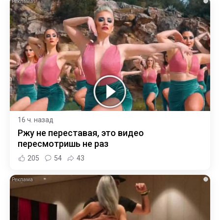
i
16 ч. назад
Ржу не переставая, это видео
пересмотришь не раз
205
54
43
i