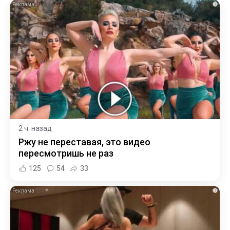
i
2 ч. назад
Ржу не переставая, это видео
пересмотришь не раз
125
54
33
i