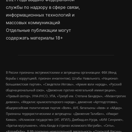
службы по надзору в сфере связи,
информационных технологий и
массовых коммуникаций
Отдельные публикации могут
содержать материалы 18+
В России признаны экстремистскими и запрещены организации: ФБК (Фонд
борьбы с коррупцией, признан иноагентом), Штабы Навального, «Национал-
большевистская партия», «Свидетели Иеговы», «Армия воли народа», «Русский
общенациональный союз», «Движение против нелегальной иммиграции»,
«Правый сектор», УНА-УНСО, УПА, «Тризуб им. Степана Бандеры», «Мизантропик
дивижн», «Меджлис крымскотатарского народа», движение «Артподготовка»,
общероссийская политическая партия «Воля», АУЕ, батальоны «Азов» и «Айдар».
Признаны террористическими и запрещены: «Движение Талибан», «Имарат
Кавказ», «Исламское государство» (ИГ, ИГИЛ), Джебхад-ан-Нусра, «АУМ Синрике»,
«Братья-мусульмане», «Аль-Каида в странах исламского Магриба», «Сеть»,
«Колумбайн». В РФ признана нежелательной деятельность «Открытой России»,