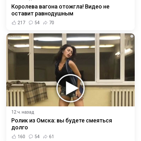
Королева вагона отожгла! Видео не
оставит равнодушным
217
54
70
i
12 ч. назад
Ролик из Омска: вы будете смеяться
долго
160
54
61