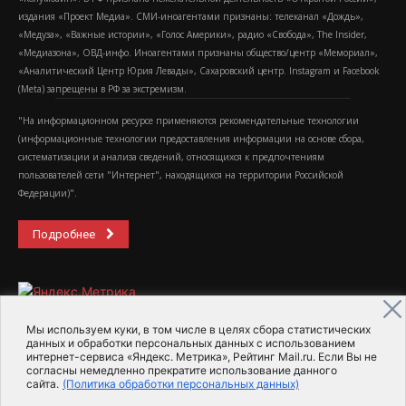
издания «Проект Медиа». СМИ-иноагентами признаны: телеканал «Дождь»,
«Медуза», «Важные истории», «Голос Америки», радио «Свобода», The Insider,
«Медиазона», ОВД-инфо. Иноагентами признаны общество/центр «Мемориал»,
«Аналитический Центр Юрия Левады», Сахаровский центр. Instagram и Facebook
(Metа) запрещены в РФ за экстремизм.
"На информационном ресурсе применяются рекомендательные технологии
(информационные технологии предоставления информации на основе сбора,
систематизации и анализа сведений, относящихся к предпочтениям
пользователей сети "Интернет", находящихся на территории Российской
Федерации)".
Подробнее
Мы используем куки, в том числе в целях сбора статистических
данных и обработки персональных данных с использованием
интернет-сервиса «Яндекс. Метрика», Рейтинг Mail.ru. Если Вы не
2015-2026- Информационное агентство МедиаПоток
согласны немедленно прекратите использование данного
сайта.
(Политика обработки персональных данных)
Для справки
Об издании
Пользовательское соглашение