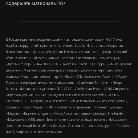
содержать материалы 18+
В России признаны экстремистскими и запрещены организации: ФБК (Фонд
борьбы с коррупцией, признан иноагентом), Штабы Навального, «Национал-
большевистская партия», «Свидетели Иеговы», «Армия воли народа», «Русский
общенациональный союз», «Движение против нелегальной иммиграции»,
«Правый сектор», УНА-УНСО, УПА, «Тризуб им. Степана Бандеры», «Мизантропик
дивижн», «Меджлис крымскотатарского народа», движение «Артподготовка»,
общероссийская политическая партия «Воля», АУЕ, батальоны «Азов» и «Айдар».
Признаны террористическими и запрещены: «Движение Талибан», «Имарат
Кавказ», «Исламское государство» (ИГ, ИГИЛ), Джебхад-ан-Нусра, «АУМ Синрике»,
«Братья-мусульмане», «Аль-Каида в странах исламского Магриба», «Сеть»,
«Колумбайн». В РФ признана нежелательной деятельность «Открытой России»,
издания «Проект Медиа». СМИ-иноагентами признаны: телеканал «Дождь»,
«Медуза», «Важные истории», «Голос Америки», радио «Свобода», The Insider,
«Медиазона», ОВД-инфо. Иноагентами признаны общество/центр «Мемориал»,
«Аналитический Центр Юрия Левады», Сахаровский центр. Instagram и Facebook
(Metа) запрещены в РФ за экстремизм.