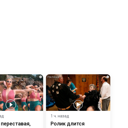
i
i
зад
1 ч. назад
 переставая,
Ролик длится