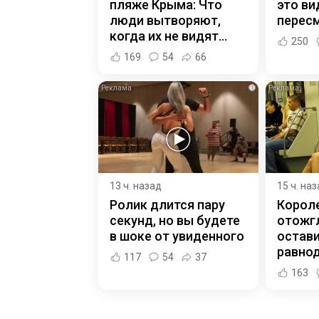
пляже Крыма: Что
это ви
люди вытворяют,
пересм
когда их не видят...
250
169
54
66
i
13 ч. назад
15 ч. на
Ролик длится пару
Корол
секунд, но вы будете
отожгл
в шоке от увиденного
остав
равно
117
54
37
163