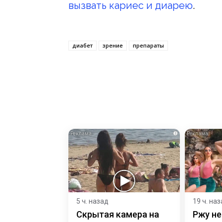
вызвать кариес и диарею
.
диабет
зрение
препараты
i
5 ч. назад
19 ч. на
Скрытая камера на
Ржу не