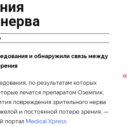
ения
 нерва
а
ледования и обнаружили связь между
зрения
Н
едования, по результатам которых
которые лечатся препаратом Оземпик,
тия повреждения зрительного нерва
яжелой и постоянной потере зрения, —
ий портал
Medical Xpress