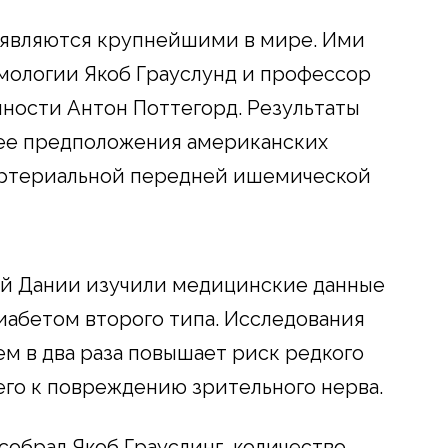
 являются крупнейшими в мире. Ими
мологии Якоб Грауслунд и профессор
ости Антон Поттегорд. Результаты
ее предположения американских
еартериальной передней ишемической
й Дании изучили медицинские данные
диабетом второго типа. Исследования
ем в два раза повышает риск редкого
го к повреждению зрительного нерва.
собрал Якоб Грауслинг, количество