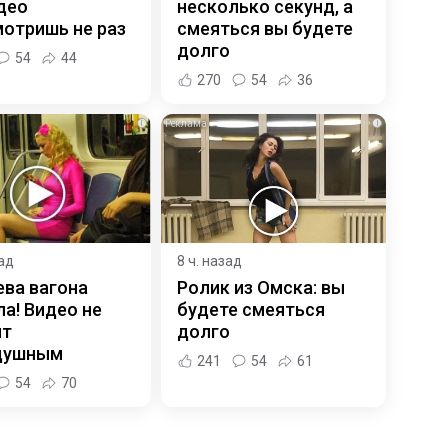
део
несколько секунд, а
отришь не раз
смеяться вы будете
долго
54
44
270
54
36
i
i
зад
8 ч. назад
ева вагона
Ролик из Омска: вы
а! Видео не
будете смеяться
ит
долго
душным
241
54
61
54
70