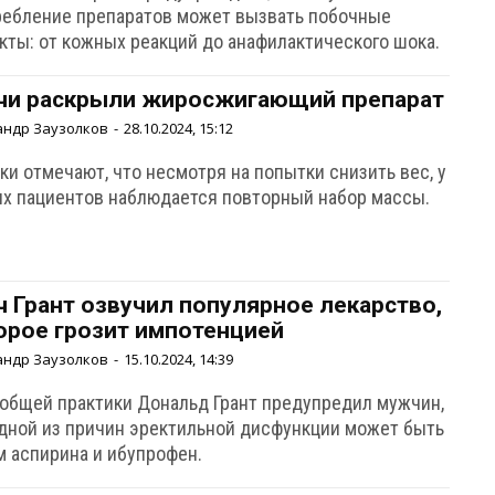
ребление препаратов может вызвать побочные
кты: от кожных реакций до анафилактического шока.
чи раскрыли жиросжигающий препарат
андр Заузолков
-
28.10.2024, 15:12
и отмечают, что несмотря на попытки снизить вес, у
их пациентов наблюдается повторный набор массы.
ч Грант озвучил популярное лекарство,
орое грозит импотенцией
андр Заузолков
-
15.10.2024, 14:39
 общей практики Дональд Грант предупредил мужчин,
одной из причин эректильной дисфункции может быть
м аспирина и ибупрофен.