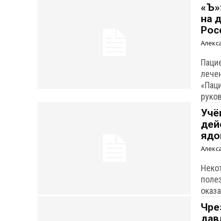
«Ъ»
на 
Рос
Алекс
Паци
лече
«Пац
руко
Учё
дей
ядо
Алекс
Неко
поле
оказ
Чре
дав