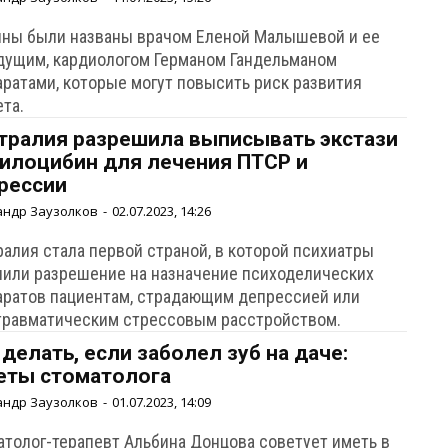
ины были названы врачом Еленой Малышевой и ее
дущим, кардиологом Германом Гандельманом
аратами, которые могут повысить риск развития
ета.
тралия разрешила выписывать экстази
силоцибин для лечения ПТСР и
рессии
андр Заузолков
-
02.07.2023, 14:26
ралия стала первой страной, в которой психиатры
чили разрешение на назначение психоделических
аратов пациентам, страдающим депрессией или
травматическим стрессовым расстройством.
 делать, если заболел зуб на даче:
еты стоматолога
андр Заузолков
-
01.07.2023, 14:09
атолог-терапевт Альбина Донцова советует иметь в