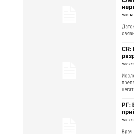
сле
нер
Алина
Датс
связ
CR:
раз
Алекс
Иссл
препа
нега
РГ:
при
Алекс
Врач