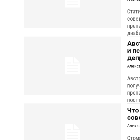
Стат
сове
преп
диаб
Авс
и п
деп
Алекс
Авст
полу
преп
пост
Что
сов
Алекс
Стом