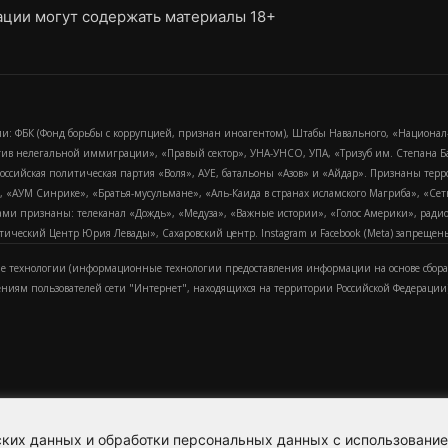
ции могут содержать материалы 18+
и: ФБК (Фонд борьбы с коррупцией, признан иноагентом), Штабы Навального, «Национал
тив нелегальной иммиграции», «Правый сектор», УНА-УНСО, УПА, «Тризуб им. Степана
российская политическая партия «Воля», АУЕ, батальоны «Азов» и «Айдар». Признаны т
сра, «АУМ Синрике», «Братья-мусульмане», «Аль-Каида в странах исламского Магриба», «С
и признаны: телеканал «Дождь», «Медуза», «Важные истории», «Голос Америки», радио «
еский Центр Юрия Левады», Сахаровский центр. Instagram и Facebook (Metа) запрещены 
 технологии (информационные технологии предоставления информации на основе сбора
ениям пользователей сети "Интернет", находящихся на территории Российской Федерации)
еских данных и обработки персональных данных с использовани