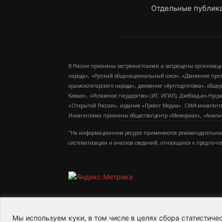
Отдельные публика
В России признаны экстремистскими и запрещены организаци
народа», «Русский общенациональный союз», «Движение про
крымскотатарского народа», движение «Артподготовка», обще
Кавказ», «Исламское государство» (ИГ, ИГИЛ), Джебхад-ан-Ну
«Открытой России», издания «Проект Медиа». СМИ-иноагентам
Иноагентами признаны общество/центр «Мемориал», «Аналитич
"На информационном ресурсе применяются рекомендательные
систематизации и анализа сведений, относящихся к предпочт
Мы используем куки, в том числе в целях сбора статистич