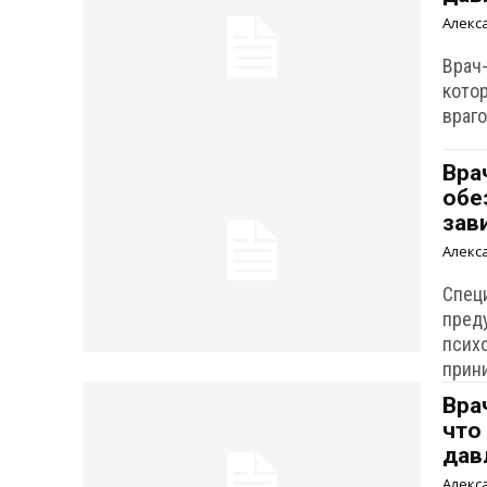
Алекс
Врач
кото
враг
Вра
обе
зав
Алекс
Спец
пред
псих
прин
Вра
что
дав
Алекс