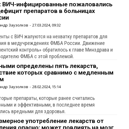
: ВИЧ-инфицированные пожаловались
дефицит препаратов в больницах
сии
андр Заузолков
-
27.03.2024, 09:32
енты с ВИЧ жалуются на нехватку препаратов для
ния в медучреждениях ФМБА России. Движение
иентский контроль» обратилось к главе Минздрава и
водителю ФМБА с этой проблемой.
ными определены пять лекарств,
ствие которых сравнимо с медленным
м
андр Заузолков
-
28.02.2024, 15:14
торые препараты, которые ранее считались
зными и эффективными, в последнее время
ались вредными для здоровья.
змерное употребление лекарств от
ления опасно: может повлиять на мозг