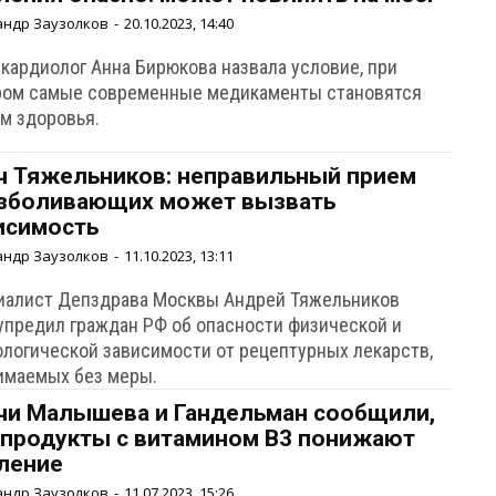
андр Заузолков
-
20.10.2023, 14:40
-кардиолог Анна Бирюкова назвала условие, при
ром самые современные медикаменты становятся
ом здоровья.
ч Тяжельников: неправильный прием
зболивающих может вызвать
исимость
андр Заузолков
-
11.10.2023, 13:11
иалист Депздрава Москвы Андрей Тяжельников
упредил граждан РФ об опасности физической и
ологической зависимости от рецептурных лекарств,
имаемых без меры.
чи Малышева и Гандельман сообщили,
 продукты с витамином B3 понижают
ление
андр Заузолков
-
11.07.2023, 15:26