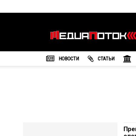
Информационное
агентство
"МедиаПоток"
НОВОСТИ
CТАТЬИ
Пре