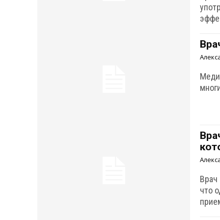
упот
эффе
Вра
Алекс
Медик
мног
Вра
кот
Алекс
Врач
что 
прие