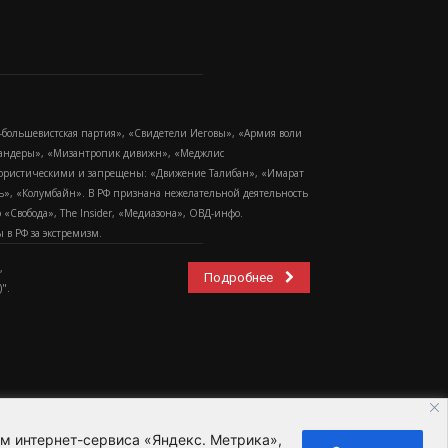
-большевистская партия», «Свидетели Иеговы», «Армия воли
 Бандеры», «Мизантропик дивижн», «Меджлис
еррористическими и запрещены: «Движение Талибан», «Имарат
еть», «Колумбайн». В РФ признана нежелательной деятельность
Свобода», The Insider, «Медиазона», ОВД-инфо.
в РФ за экстремизм.
,
Подробнее
".
ем интернет-сервиса «Яндекс. Метрика»,