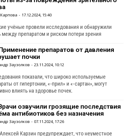
поты из-за повреждения зрительного
ва
 Карпова
-
17.12.2024, 15:40
кие учёные провели исследования и обнаружили
ь между препаратом и риском потери зрения
 Применение препаратов от давления
рушает почки
андр Заузолков
-
23.11.2024, 10:12
едования показали, что широко используемые
раты от гипертонии, «-прил» и «-сартан», могут
тивно влиять на здоровье почек.
 Врачи озвучили грозящие последствия
ёма антибиотиков без назначения
андр Заузолков
-
07.11.2024, 17:26
 Алексей Карзин предупреждает, что неуместное