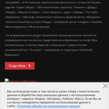
«Колумбайн». В РФ признана нежелательной деятельность «Открытой России»,
издания «Проект Медиа». СМИ-иноагентами признаны: телеканал «Дождь»,
«Медуза», «Важные истории», «Голос Америки», радио «Свобода», The Insider,
«Медиазона», ОВД-инфо. Иноагентами признаны общество/центр «Мемориал»,
«Аналитический Центр Юрия Левады», Сахаровский центр. Instagram и Facebook
(Metа) запрещены в РФ за экстремизм.
"На информационном ресурсе применяются рекомендательные технологии
(информационные технологии предоставления информации на основе сбора,
систематизации и анализа сведений, относящихся к предпочтениям
пользователей сети "Интернет", находящихся на территории Российской
Федерации)".
Подробнее
Мы используем куки, в том числе в целях сбора статистических
данных и обработки персональных данных с использованием
интернет-сервиса «Яндекс. Метрика», Рейтинг Mail.ru. Если Вы не
2015-2026- Информационное агентство МедиаПоток
согласны немедленно прекратите использование данного
сайта.
(Политика обработки персональных данных)