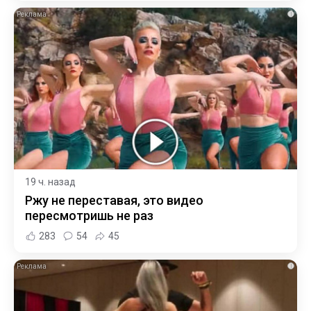
i
19 ч. назад
Ржу не переставая, это видео
пересмотришь не раз
283
54
45
i