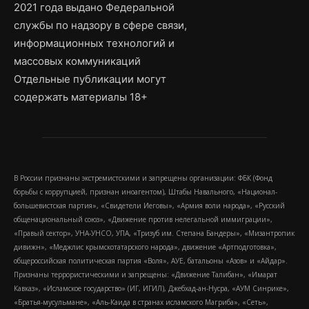
2021 года выдано Федеральной
службы по надзору в сфере связи,
информационных технологий и
массовых коммуникаций
Отдельные публикации могут
содержать материалы 18+
В России признаны экстремистскими и запрещены организации: ФБК (Фонд
борьбы с коррупцией, признан иноагентом), Штабы Навального, «Национал-
большевистская партия», «Свидетели Иеговы», «Армия воли народа», «Русский
общенациональный союз», «Движение против нелегальной иммиграции»,
«Правый сектор», УНА-УНСО, УПА, «Тризуб им. Степана Бандеры», «Мизантропик
дивижн», «Меджлис крымскотатарского народа», движение «Артподготовка»,
общероссийская политическая партия «Воля», АУЕ, батальоны «Азов» и «Айдар».
Признаны террористическими и запрещены: «Движение Талибан», «Имарат
Кавказ», «Исламское государство» (ИГ, ИГИЛ), Джебхад-ан-Нусра, «АУМ Синрике»,
«Братья-мусульмане», «Аль-Каида в странах исламского Магриба», «Сеть»,