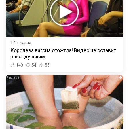
17 ч. назад
Королева вагона отожгла! Видео не оставит
равнодушным
149
54
55
i