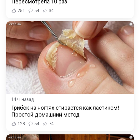
Пересмотрела 10 раз
251
54
34
i
14 ч. назад
Грибок на ногтях стирается как ластиком!
Простой домашний метод
128
54
74
i