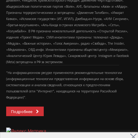
дивижн», «Меджлис крымскотатарского народа», движение «Артподготовка»,
общероссийская политическая партия «Воля», АУЕ, батальоны «Азов» и «Айдар».
Признаны террористическими и запрещены: «Движение Талибан», «Имарат
Кавказ», «Исламское государство» (ИГ, ИГИЛ), Джебхад-ан-Нусра, «АУМ Синрике»,
«Братья-мусульмане», «Аль-Каида в странах исламского Магриба», «Сеть»,
«Колумбайн». В РФ признана нежелательной деятельность «Открытой России»,
издания «Проект Медиа». СМИ-иноагентами признаны: телеканал «Дождь»,
«Медуза», «Важные истории», «Голос Америки», радио «Свобода», The Insider,
«Медиазона», ОВД-инфо. Иноагентами признаны общество/центр «Мемориал»,
«Аналитический Центр Юрия Левады», Сахаровский центр. Instagram и Facebook
(Metа) запрещены в РФ за экстремизм.
"На информационном ресурсе применяются рекомендательные технологии
(информационные технологии предоставления информации на основе сбора,
систематизации и анализа сведений, относящихся к предпочтениям
пользователей сети "Интернет", находящихся на территории Российской
Федерации)".
Подробнее