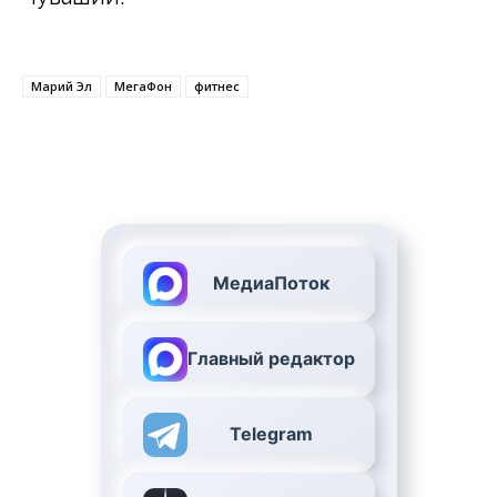
Марий Эл
МегаФон
фитнес
МедиаПоток
Главный редактор
Telegram