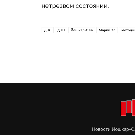
нетрезвом состоянии.
ДПС
ДТП
Йошкар-Ола
Марий Эл
мотоци
Новости Йошкар-Ол