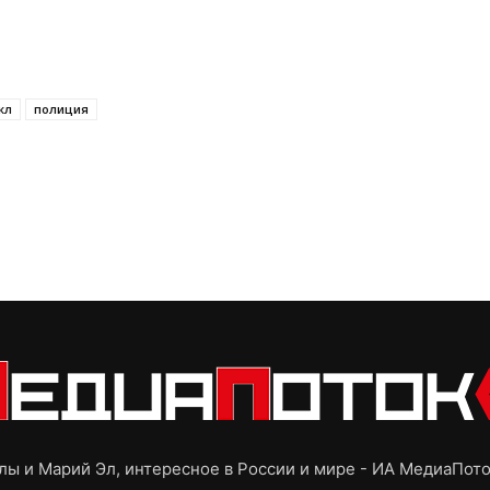
кл
полиция
ы и Марий Эл, интересное в России и мире - ИА МедиаПот