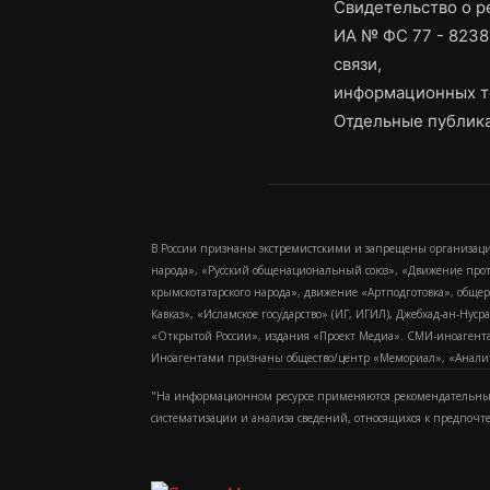
Свидетельство о 
ИА № ФС 77 - 8238
связи,
информационных т
Отдельные публика
В России признаны экстремистскими и запрещены организаци
народа», «Русский общенациональный союз», «Движение про
крымскотатарского народа», движение «Артподготовка», обще
Кавказ», «Исламское государство» (ИГ, ИГИЛ), Джебхад-ан-Ну
«Открытой России», издания «Проект Медиа». СМИ-иноагентам
Иноагентами признаны общество/центр «Мемориал», «Аналитич
"На информационном ресурсе применяются рекомендательные
систематизации и анализа сведений, относящихся к предпочт