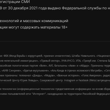
регистрации СМИ
9 от 30 декабря 2021 года выдано Федеральной службы по н
ехнологий и массовых коммуникаций
ции могут содержать материалы 18+
и: ФБК (Фонд борьбы с коррупцией, признан иноагентом), Штабы Навального, «Национал
тив нелегальной иммиграции», «Правый сектор», УНА-УНСО, УПА, «Тризуб им. Степана
российская политическая партия «Воля», АУЕ, батальоны «Азов» и «Айдар». Признаны т
сра, «АУМ Синрике», «Братья-мусульмане», «Аль-Каида в странах исламского Магриба», «С
и признаны: телеканал «Дождь», «Медуза», «Важные истории», «Голос Америки», радио «
еский Центр Юрия Левады», Сахаровский центр. Instagram и Facebook (Metа) запрещены 
 технологии (информационные технологии предоставления информации на основе сбора
ениям пользователей сети "Интернет", находящихся на территории Российской Федерации)