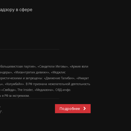
адзору в сфере
-большевистская партия», «Свидетели Иеговы», «Армия воли
 Бандеры», «Мизантропик дивижн», «Меджлис
еррористическими и запрещены: «Движение Талибан», «Имарат
еть», «Колумбайн». В РФ признана нежелательной деятельность
Свобода», The Insider, «Медиазона», ОВД-инфо.
в РФ за экстремизм.
,
Подробнее
".