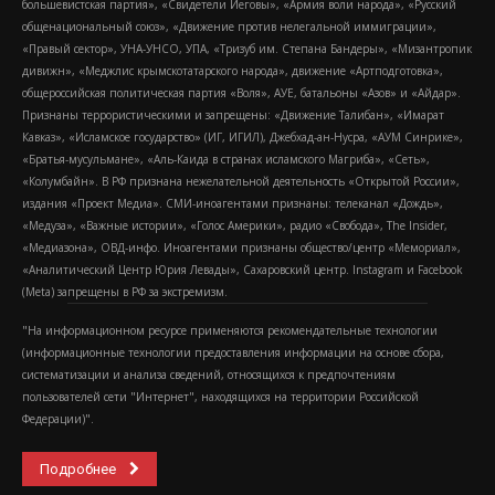
большевистская партия», «Свидетели Иеговы», «Армия воли народа», «Русский
общенациональный союз», «Движение против нелегальной иммиграции»,
«Правый сектор», УНА-УНСО, УПА, «Тризуб им. Степана Бандеры», «Мизантропик
дивижн», «Меджлис крымскотатарского народа», движение «Артподготовка»,
общероссийская политическая партия «Воля», АУЕ, батальоны «Азов» и «Айдар».
Признаны террористическими и запрещены: «Движение Талибан», «Имарат
Кавказ», «Исламское государство» (ИГ, ИГИЛ), Джебхад-ан-Нусра, «АУМ Синрике»,
«Братья-мусульмане», «Аль-Каида в странах исламского Магриба», «Сеть»,
«Колумбайн». В РФ признана нежелательной деятельность «Открытой России»,
издания «Проект Медиа». СМИ-иноагентами признаны: телеканал «Дождь»,
«Медуза», «Важные истории», «Голос Америки», радио «Свобода», The Insider,
«Медиазона», ОВД-инфо. Иноагентами признаны общество/центр «Мемориал»,
«Аналитический Центр Юрия Левады», Сахаровский центр. Instagram и Facebook
(Metа) запрещены в РФ за экстремизм.
"На информационном ресурсе применяются рекомендательные технологии
(информационные технологии предоставления информации на основе сбора,
систематизации и анализа сведений, относящихся к предпочтениям
пользователей сети "Интернет", находящихся на территории Российской
Федерации)".
Подробнее