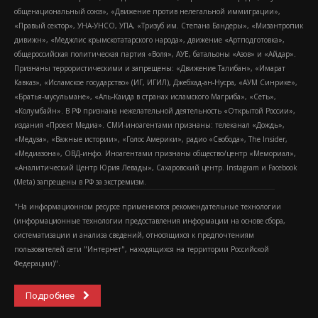
общенациональный союз», «Движение против нелегальной иммиграции»,
«Правый сектор», УНА-УНСО, УПА, «Тризуб им. Степана Бандеры», «Мизантропик
дивижн», «Меджлис крымскотатарского народа», движение «Артподготовка»,
общероссийская политическая партия «Воля», АУЕ, батальоны «Азов» и «Айдар».
Признаны террористическими и запрещены: «Движение Талибан», «Имарат
Кавказ», «Исламское государство» (ИГ, ИГИЛ), Джебхад-ан-Нусра, «АУМ Синрике»,
«Братья-мусульмане», «Аль-Каида в странах исламского Магриба», «Сеть»,
«Колумбайн». В РФ признана нежелательной деятельность «Открытой России»,
издания «Проект Медиа». СМИ-иноагентами признаны: телеканал «Дождь»,
«Медуза», «Важные истории», «Голос Америки», радио «Свобода», The Insider,
«Медиазона», ОВД-инфо. Иноагентами признаны общество/центр «Мемориал»,
«Аналитический Центр Юрия Левады», Сахаровский центр. Instagram и Facebook
(Metа) запрещены в РФ за экстремизм.
"На информационном ресурсе применяются рекомендательные технологии
(информационные технологии предоставления информации на основе сбора,
систематизации и анализа сведений, относящихся к предпочтениям
пользователей сети "Интернет", находящихся на территории Российской
Федерации)".
Подробнее