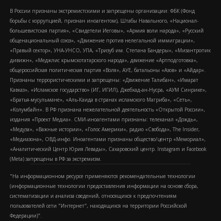
В России признаны экстремистскими и запрещены организации: ФБК (Фонд
борьбы с коррупцией, признан иноагентом), Штабы Навального, «Национал-
большевистская партия», «Свидетели Иеговы», «Армия воли народа», «Русский
общенациональный союз», «Движение против нелегальной иммиграции»,
«Правый сектор», УНА-УНСО, УПА, «Тризуб им. Степана Бандеры», «Мизантропик
дивижн», «Меджлис крымскотатарского народа», движение «Артподготовка»,
общероссийская политическая партия «Воля», АУЕ, батальоны «Азов» и «Айдар».
Признаны террористическими и запрещены: «Движение Талибан», «Имарат
Кавказ», «Исламское государство» (ИГ, ИГИЛ), Джебхад-ан-Нусра, «АУМ Синрике»,
«Братья-мусульмане», «Аль-Каида в странах исламского Магриба», «Сеть»,
«Колумбайн». В РФ признана нежелательной деятельность «Открытой России»,
издания «Проект Медиа». СМИ-иноагентами признаны: телеканал «Дождь»,
«Медуза», «Важные истории», «Голос Америки», радио «Свобода», The Insider,
«Медиазона», ОВД-инфо. Иноагентами признаны общество/центр «Мемориал»,
«Аналитический Центр Юрия Левады», Сахаровский центр. Instagram и Facebook
(Metа) запрещены в РФ за экстремизм.
"На информационном ресурсе применяются рекомендательные технологии
(информационные технологии предоставления информации на основе сбора,
систематизации и анализа сведений, относящихся к предпочтениям
пользователей сети "Интернет", находящихся на территории Российской
Федерации)".