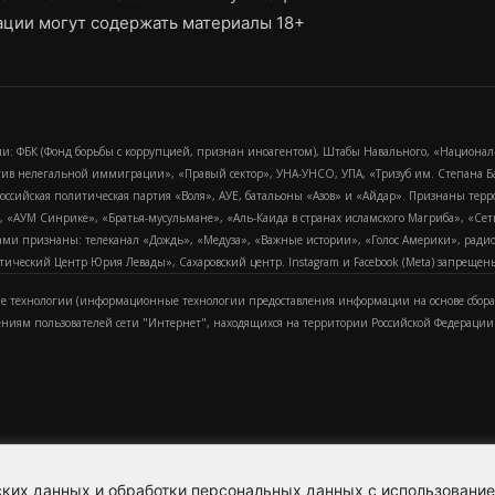
ции могут содержать материалы 18+
и: ФБК (Фонд борьбы с коррупцией, признан иноагентом), Штабы Навального, «Национал
тив нелегальной иммиграции», «Правый сектор», УНА-УНСО, УПА, «Тризуб им. Степана
российская политическая партия «Воля», АУЕ, батальоны «Азов» и «Айдар». Признаны т
сра, «АУМ Синрике», «Братья-мусульмане», «Аль-Каида в странах исламского Магриба», «С
и признаны: телеканал «Дождь», «Медуза», «Важные истории», «Голос Америки», радио «
еский Центр Юрия Левады», Сахаровский центр. Instagram и Facebook (Metа) запрещены 
 технологии (информационные технологии предоставления информации на основе сбора
ениям пользователей сети "Интернет", находящихся на территории Российской Федерации)
еских данных и обработки персональных данных с использовани