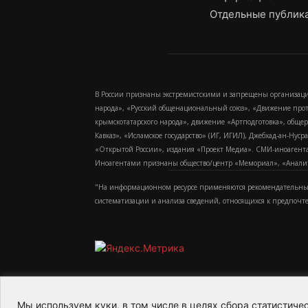
Отдельные публика
В России признаны экстремистскими и запрещены организаци
народа», «Русский общенациональный союз», «Движение про
крымскотатарского народа», движение «Артподготовка», обще
Кавказ», «Исламское государство» (ИГ, ИГИЛ), Джебхад-ан-Ну
«Открытой России», издания «Проект Медиа». СМИ-иноагентам
Иноагентами признаны общество/центр «Мемориал», «Аналитич
"На информационном ресурсе применяются рекомендательные
систематизации и анализа сведений, относящихся к предпочт
Мы используем куки, в том числе в целях сбора статистич