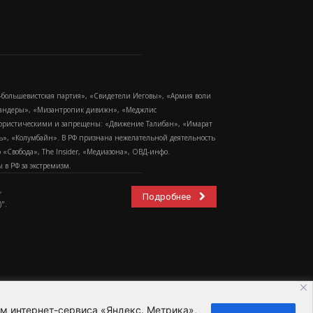
-большевистская партия», «Свидетели Иеговы», «Армия воли
 Бандеры», «Мизантропик дивижн», «Меджлис
еррористическими и запрещены: «Движение Талибан», «Имарат
еть», «Колумбайн». В РФ признана нежелательной деятельность
Свобода», The Insider, «Медиазона», ОВД-инфо.
в РФ за экстремизм.
,
Подробнее
".
ем интернет-сервиса «Яндекс. Метрика»,