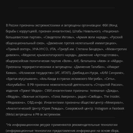
В России признаны экстремистскими и запрещены организации: ФБК (Фонд
борьбы с коррупцией, признан иноагентом), Штабы Навального, «Национал-
большевистская партия», «Свидетели Иеговы», «Армия воли народа», «Русский
общенациональный союз», «Движение против нелегальной иммиграции»,
«Правый сектор», УНА-УНСО, УПА, «Тризуб им. Степана Бандеры», «Мизантропик
дивижн», «Меджлис крымскотатарского народа», движение «Артподготовка»,
общероссийская политическая партия «Воля», АУЕ, батальоны «Азов» и «Айдар».
Признаны террористическими и запрещены: «Движение Талибан», «Имарат
Кавказ», «Исламское государство» (ИГ, ИГИЛ), Джебхад-ан-Нусра, «АУМ Синрике»,
«Братья-мусульмане», «Аль-Каида в странах исламского Магриба», «Сеть»,
«Колумбайн». В РФ признана нежелательной деятельность «Открытой России»,
издания «Проект Медиа». СМИ-иноагентами признаны: телеканал «Дождь»,
«Медуза», «Важные истории», «Голос Америки», радио «Свобода», The Insider,
«Медиазона», ОВД-инфо. Иноагентами признаны общество/центр «Мемориал»,
«Аналитический Центр Юрия Левады», Сахаровский центр. Instagram и Facebook
(Metа) запрещены в РФ за экстремизм.
"На информационном ресурсе применяются рекомендательные технологии
(информационные технологии предоставления информации на основе сбора,