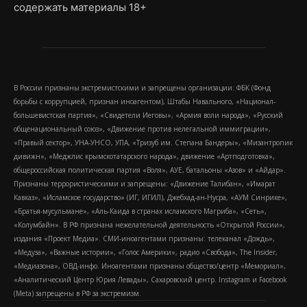
содержать материалы 18+
В России признаны экстремистскими и запрещены организации: ФБК (Фонд
борьбы с коррупцией, признан иноагентом), Штабы Навального, «Национал-
большевистская партия», «Свидетели Иеговы», «Армия воли народа», «Русский
общенациональный союз», «Движение против нелегальной иммиграции»,
«Правый сектор», УНА-УНСО, УПА, «Тризуб им. Степана Бандеры», «Мизантропик
дивижн», «Меджлис крымскотатарского народа», движение «Артподготовка»,
общероссийская политическая партия «Воля», АУЕ, батальоны «Азов» и «Айдар».
Признаны террористическими и запрещены: «Движение Талибан», «Имарат
Кавказ», «Исламское государство» (ИГ, ИГИЛ), Джебхад-ан-Нусра, «АУМ Синрике»,
«Братья-мусульмане», «Аль-Каида в странах исламского Магриба», «Сеть»,
«Колумбайн». В РФ признана нежелательной деятельность «Открытой России»,
издания «Проект Медиа». СМИ-иноагентами признаны: телеканал «Дождь»,
«Медуза», «Важные истории», «Голос Америки», радио «Свобода», The Insider,
«Медиазона», ОВД-инфо. Иноагентами признаны общество/центр «Мемориал»,
«Аналитический Центр Юрия Левады», Сахаровский центр. Instagram и Facebook
(Metа) запрещены в РФ за экстремизм.