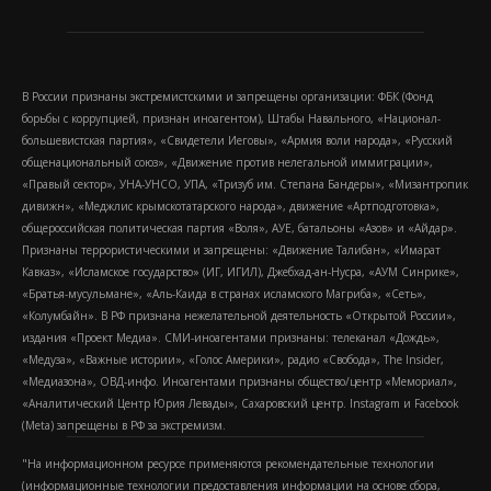
В России признаны экстремистскими и запрещены организации: ФБК (Фонд
борьбы с коррупцией, признан иноагентом), Штабы Навального, «Национал-
большевистская партия», «Свидетели Иеговы», «Армия воли народа», «Русский
общенациональный союз», «Движение против нелегальной иммиграции»,
«Правый сектор», УНА-УНСО, УПА, «Тризуб им. Степана Бандеры», «Мизантропик
дивижн», «Меджлис крымскотатарского народа», движение «Артподготовка»,
общероссийская политическая партия «Воля», АУЕ, батальоны «Азов» и «Айдар».
Признаны террористическими и запрещены: «Движение Талибан», «Имарат
Кавказ», «Исламское государство» (ИГ, ИГИЛ), Джебхад-ан-Нусра, «АУМ Синрике»,
«Братья-мусульмане», «Аль-Каида в странах исламского Магриба», «Сеть»,
«Колумбайн». В РФ признана нежелательной деятельность «Открытой России»,
издания «Проект Медиа». СМИ-иноагентами признаны: телеканал «Дождь»,
«Медуза», «Важные истории», «Голос Америки», радио «Свобода», The Insider,
«Медиазона», ОВД-инфо. Иноагентами признаны общество/центр «Мемориал»,
«Аналитический Центр Юрия Левады», Сахаровский центр. Instagram и Facebook
(Metа) запрещены в РФ за экстремизм.
"На информационном ресурсе применяются рекомендательные технологии
(информационные технологии предоставления информации на основе сбора,